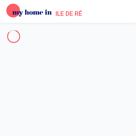
ILE DE RÉ
Die gesamte Ile de Ré
-
Votre recherche
SUCHE
Vos filtres
Appliquer
Anreise