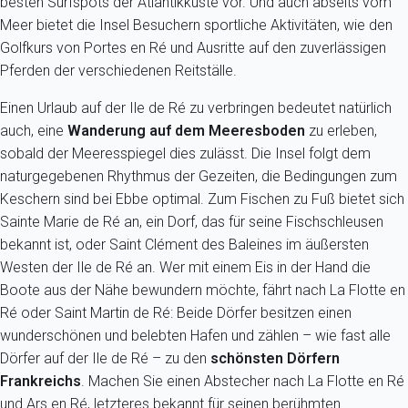
besten Surfspots der Atlantikküste vor. Und auch abseits vom
Meer bietet die Insel Besuchern sportliche Aktivitäten, wie den
Golfkurs von Portes en Ré und Ausritte auf den zuverlässigen
Pferden der verschiedenen Reitställe.
Einen Urlaub auf der Ile de Ré zu verbringen bedeutet natürlich
auch, eine
Wanderung auf dem Meeresboden
zu erleben,
sobald der Meeresspiegel dies zulässt. Die Insel folgt dem
naturgegebenen Rhythmus der Gezeiten, die Bedingungen zum
Keschern sind bei Ebbe optimal. Zum Fischen zu Fuß bietet sich
Sainte Marie de Ré an, ein Dorf, das für seine Fischschleusen
bekannt ist, oder Saint Clément des Baleines im äußersten
Westen der Ile de Ré an. Wer mit einem Eis in der Hand die
Boote aus der Nähe bewundern möchte, fährt nach La Flotte en
Ré oder Saint Martin de Ré: Beide Dörfer besitzen einen
wunderschönen und belebten Hafen und zählen – wie fast alle
Dörfer auf der Ile de Ré – zu den
schönsten Dörfern
Frankreichs
. Machen Sie einen Abstecher nach La Flotte en Ré
und Ars en Ré, letzteres bekannt für seinen berühmten