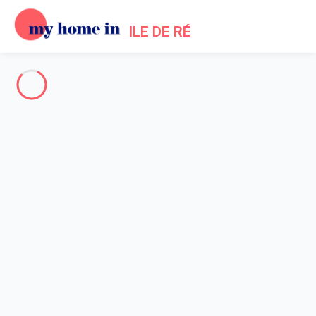
ILE DE RÉ
Ihr traumhaftes Urlaubszuhause auf der Ile de Ré!
Ferienunterkünfte auf der Ile
de Ré
Bereits seit 2012 finden Sie bei My home in eine ausgesuchte
Auswahl von über 436 Häusern und Villen für Ihren Urlaub auf der
Ile de Ré.
Die gesamte Ile de Ré
-
Votre recherche