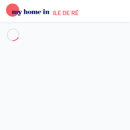
ILE DE RÉ
Alle Fotos anzeigen
Übersicht
Beschreibung
Karte
Preise und Verfügbarkeiten
Bewertungen (11)
Startseite
Location maisons La Flotte en Ré
Haus 3 Zimmer La Flotte
Haus 3 Zimmer La Flotte