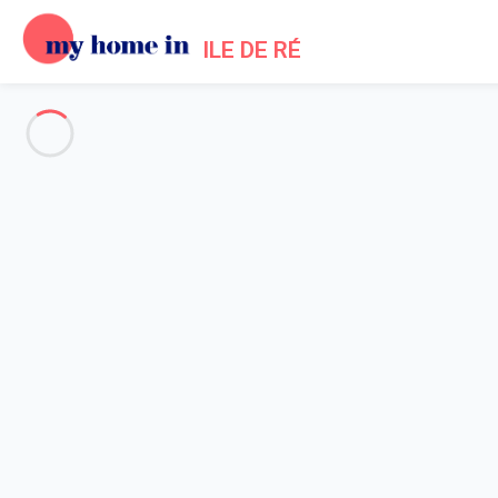
ILE DE RÉ
Alle Fotos anzeigen
Übersicht
Beschreibung
Karte
Preise und Verfügbarkeiten
Bewertungen (5)
Startseite
Location maisons La Flotte en Ré
Haus 4 Zimmer La Flotte
Haus 4 Zimmer La Flotte