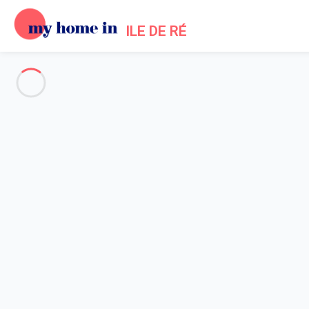
ILE DE RÉ
Alle Fotos anzeigen
Übersicht
Beschreibung
Karte
Preise und Verfügbarkeiten
Bewertungen (7)
Startseite
Location maison piscine Bois Plage en Ré
Haus 2 Zimmer Le Bois-plage-en-ré
Haus 2 Zimmer Le Bois-plage-