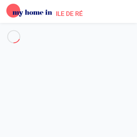
ILE DE RÉ
Alle Fotos anzeigen
Übersicht
Beschreibung
Karte
Preise und Verfügbarkeiten
Bewertungen (5)
Startseite
Location maison piscine Bois Plage en Ré
Haus 4 Zimmer Le Bois-plage-en-ré
Haus 4 Zimmer Le Bois-plage-
en-ré