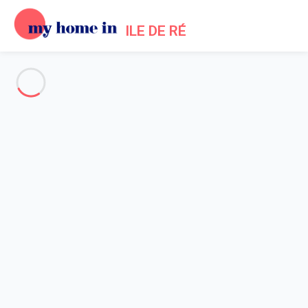
ILE DE RÉ
Alle Fotos anzeigen
Übersicht
Beschreibung
Karte
Preise und Verfügbarkeiten
Bewertungen (5)
Startseite
Location maison La Couarde sur Mer
Haus 5 Zimmer La Couarde-sur-mer
Haus 5 Zimmer La Couarde-
sur-mer