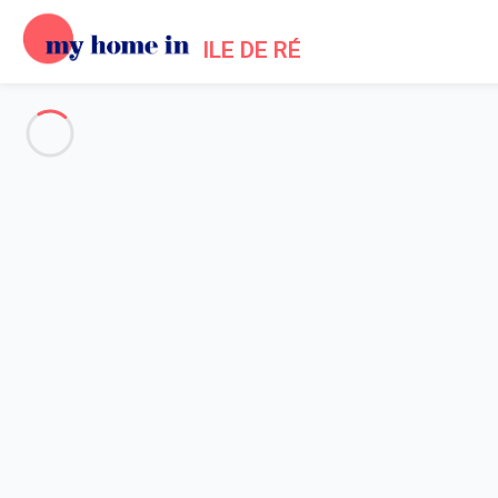
ILE DE RÉ
Alle Fotos anzeigen
Übersicht
Beschreibung
Karte
Preise und Verfügbarkeiten
Bewertungen (9)
Startseite
Location maison Sainte Marie de Ré
Haus 2 Zimmer Sainte-marie-de-ré
Haus 2 Zimmer Sainte-marie-d