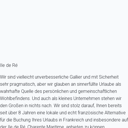
Haus 1 Zimmer Saint-martin-de-ré
Frankreich - Charente-Maritime - Île de Ré - Saint-Martin-de-Ré
2 Gäste - 1 Zimmer
Schon ab
84€
/Übernachtung
Ref : 54451
Fermer
Ile de Ré
Wir sind vielleicht unverbesserliche Gallier und mit Sicherheit
sehr pragmatisch, aber wir glauben an sinnerfüllte Urlaube als
wahrhafte Quelle des persönlichen und gemeinschaftlichen
Wohlbefindens. Und auch als kleines Unternehmen stehen wir
den Großen in nichts nach. Wir sind stolz darauf, Ihnen bereits
seit über 8 Jahren eine lokale und echt französische Alternative
für die Buchung Ihres Urlaubs in Frankreich und insbesondere auf
der Ile de Ré, Charente Maritime, anbieten zu können.