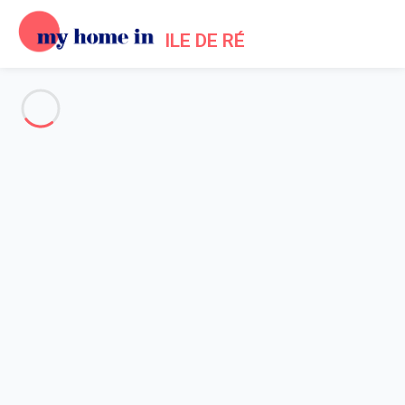
ILE DE RÉ
Alle Fotos anzeigen
Übersicht
Beschreibung
Karte
Preise und Verfügbarkeiten
Bewertungen (4)
Startseite
Ferienhäuser in Saint-Martin-de-Ré
Haus 5 Zimmer Saint-martin-de-ré
Haus 5 Zimmer Saint-martin-
de-ré