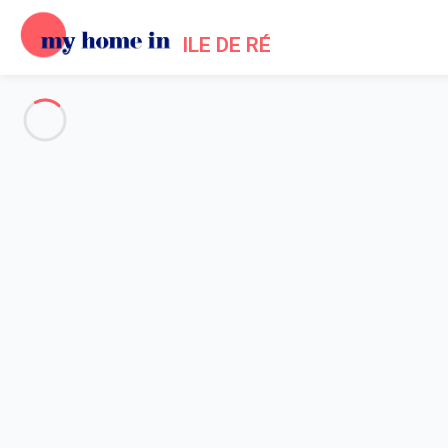
ILE DE RÉ
Alle Fotos anzeigen
Übersicht
Beschreibung
Karte
Preise und Verfügbarkeiten
Bewertungen (7)
Startseite
Ferienhäuser in Saint-Martin-de-Ré
Haus 4 Zimmer Saint-martin-de-ré
Haus 4 Zimmer Saint-martin-d