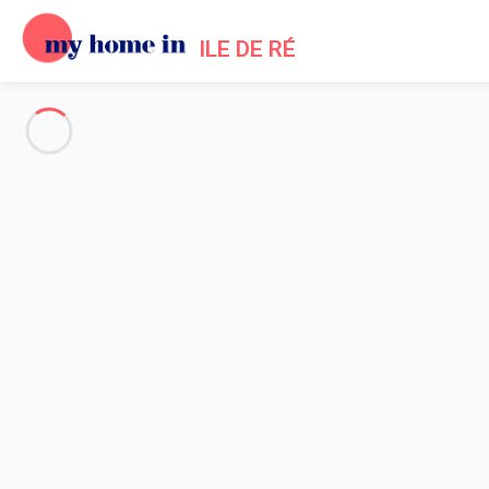
ILE DE RÉ
Alle Fotos anzeigen
Übersicht
Beschreibung
Karte
Preise und Verfügbarkeiten
Startseite
Ferienhäuser in Saint-Martin-de-Ré
Haus 2 Zimmer Saint-martin-de-ré
Haus 2 Zimmer Saint-martin-d
Villa im Zentrum des Dorfes, auf einer E