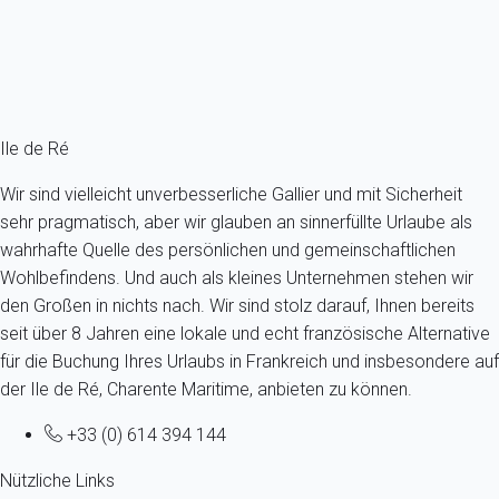
10 Gäste - 5 Zimmer - 4 Badezimmer
Schon ab
446€
/Übernachtung
Ref : 9790
Fermer
Ile de Ré
Wir sind vielleicht unverbesserliche Gallier und mit Sicherheit
sehr pragmatisch, aber wir glauben an sinnerfüllte Urlaube als
wahrhafte Quelle des persönlichen und gemeinschaftlichen
Wohlbefindens. Und auch als kleines Unternehmen stehen wir
den Großen in nichts nach. Wir sind stolz darauf, Ihnen bereits
seit über 8 Jahren eine lokale und echt französische Alternative
für die Buchung Ihres Urlaubs in Frankreich und insbesondere auf
der Ile de Ré, Charente Maritime, anbieten zu können.
+33 (0) 614 394 144
Nützliche Links