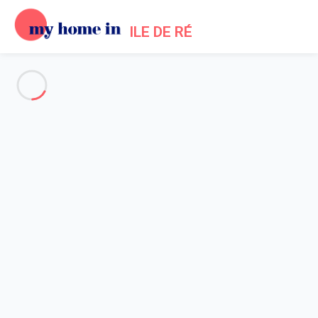
ILE DE RÉ
Alle Fotos anzeigen
Übersicht
Beschreibung
Karte
Preise und Verfügbarkeiten
Bewertungen (7)
Startseite
Location maisons Loix en Ré
Haus 6 Zimmer Loix
Haus 6 Zimmer Loix