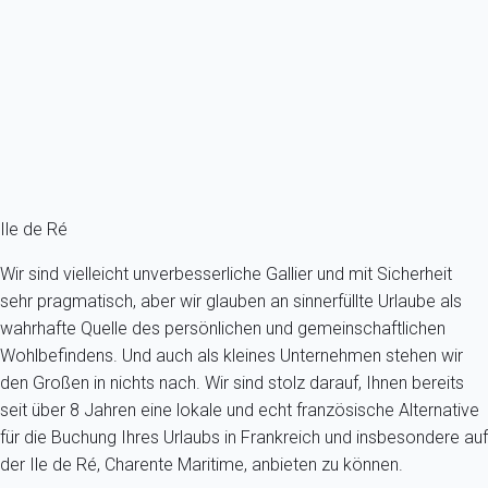
Hübsches Haus mit Parkplatz und Garten im Herzen von Loix.
Frankreich - Charente-Maritime - Île de Ré - Loix
4 Gäste - 2 Zimmer - 1 Badezimmer
Schon ab
114€
/Übernachtung
Ref : 23533
Fermer
Ile de Ré
Wir sind vielleicht unverbesserliche Gallier und mit Sicherheit
sehr pragmatisch, aber wir glauben an sinnerfüllte Urlaube als
wahrhafte Quelle des persönlichen und gemeinschaftlichen
Wohlbefindens. Und auch als kleines Unternehmen stehen wir
den Großen in nichts nach. Wir sind stolz darauf, Ihnen bereits
seit über 8 Jahren eine lokale und echt französische Alternative
für die Buchung Ihres Urlaubs in Frankreich und insbesondere auf
der Ile de Ré, Charente Maritime, anbieten zu können.