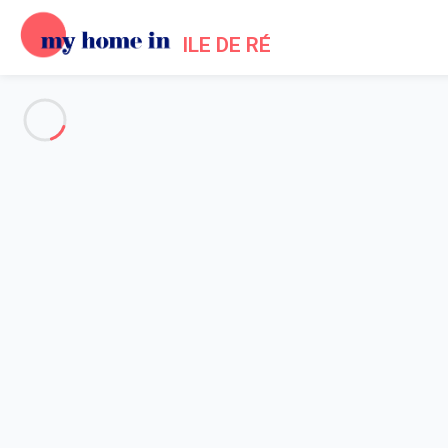
ILE DE RÉ
Alle Fotos anzeigen
Übersicht
Beschreibung
Karte
Preise und Verfügbarkeiten
Bewertungen (5)
Startseite
Ferienhäuser in Les Portes en Ré
Haus 3 Zimmer Les Portes-en-ré
Haus 3 Zimmer Les Portes-en-