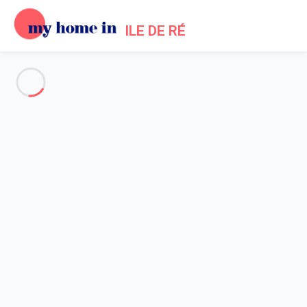
ILE DE RÉ
Alle Fotos anzeigen
Übersicht
Beschreibung
Karte
Preise und Verfügbarkeiten
Startseite
Location maison piscine Bois Plage en Ré
Haus 3 Zimmer Le Bois-plage-en-ré
Haus 3 Zimmer Le Bois-plage-
en-ré