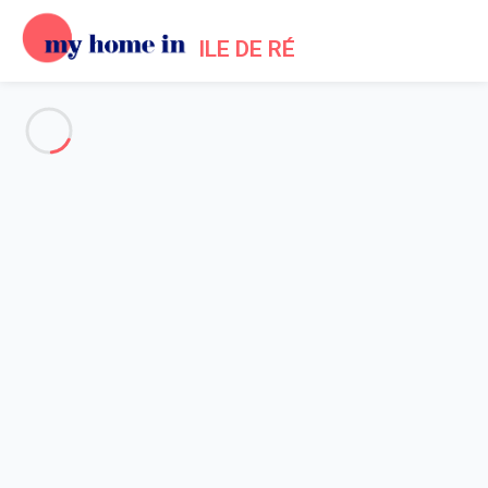
ILE DE RÉ
Alle Fotos anzeigen
Übersicht
Beschreibung
Karte
Preise und Verfügbarkeiten
Bewertungen (5)
Startseite
Location maisons La Flotte en Ré
Haus 3 Zimmer La Flotte
Haus 3 Zimmer La Flotte