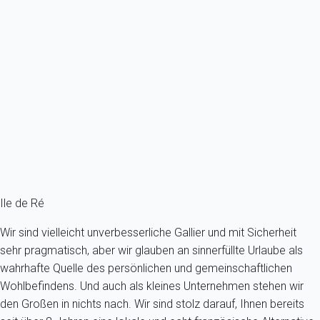
Freistehende ebenerdige Villa, ruhig
Frankreich - Charente-Maritime - Île de Ré - La Flotte
5 Gäste - 2 Zimmer - 1 Badezimmer
Schon ab
173€
/Übernachtung
Ref : 7143
Fermer
Ile de Ré
Wir sind vielleicht unverbesserliche Gallier und mit Sicherheit
sehr pragmatisch, aber wir glauben an sinnerfüllte Urlaube als
wahrhafte Quelle des persönlichen und gemeinschaftlichen
Wohlbefindens. Und auch als kleines Unternehmen stehen wir
den Großen in nichts nach. Wir sind stolz darauf, Ihnen bereits