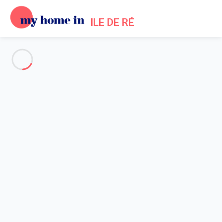
ILE DE RÉ
Alle Fotos anzeigen
Übersicht
Beschreibung
Karte
Preise und Verfügbarkeiten
Bewertungen (5)
Startseite
Location maisons La Flotte en Ré
Haus 4 Zimmer La Flotte
Haus 4 Zimmer La Flotte