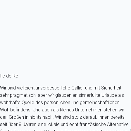
Das ruhig gelegene Clos des Dunes ist ein angenehmes Haus...
Frankreich - Charente-Maritime - Île de Ré - La Flotte
7 Gäste - 3 Zimmer - 2 Badezimmer
Schon ab
134€
/Übernachtung
Ref : 87027
Fermer
Ile de Ré
Wir sind vielleicht unverbesserliche Gallier und mit Sicherheit
sehr pragmatisch, aber wir glauben an sinnerfüllte Urlaube als
wahrhafte Quelle des persönlichen und gemeinschaftlichen
Wohlbefindens. Und auch als kleines Unternehmen stehen wir
den Großen in nichts nach. Wir sind stolz darauf, Ihnen bereits
seit über 8 Jahren eine lokale und echt französische Alternative