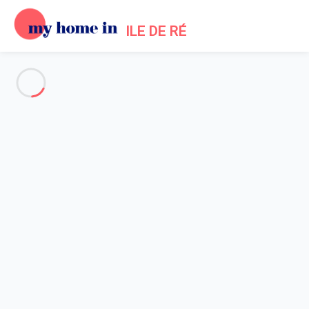
ILE DE RÉ
Alle Fotos anzeigen
Übersicht
Beschreibung
Karte
Preise und Verfügbarkeiten
Bewertungen (5)
Startseite
Location maisons La Flotte en Ré
Haus 4 Zimmer La Flotte
Haus 4 Zimmer La Flotte