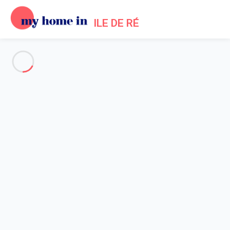
ILE DE RÉ
Alle Fotos anzeigen
Übersicht
Beschreibung
Karte
Preise und Verfügbarkeiten
Bewertungen (3)
Startseite
Location maison La Couarde sur Mer
Haus 2 Zimmer La Couarde-sur-mer
Haus 2 Zimmer La Couarde-
sur-mer