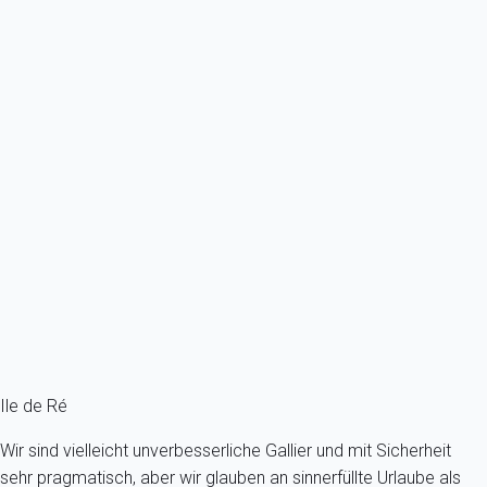
Ref : 2990
Previous
Next
Klassisch
Im Zentrum von La Couarde, Superb Family Villa
Frankreich - Charente-Maritime - Île de Ré - La Couarde sur mer
- La Couarde-sur-Mer
10 Gäste - 5 Zimmer - 4 Badezimmer
Schon ab
383€
/Übernachtung
Ref : 8608
Fermer
Ile de Ré
Wir sind vielleicht unverbesserliche Gallier und mit Sicherheit
sehr pragmatisch, aber wir glauben an sinnerfüllte Urlaube als