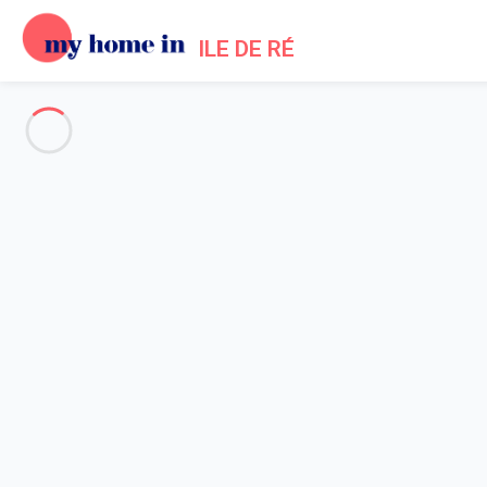
ILE DE RÉ
Die gesamte Ile de Ré
-
Votre recherche
SUCHE
Vos filtres
Appliquer
Anreise